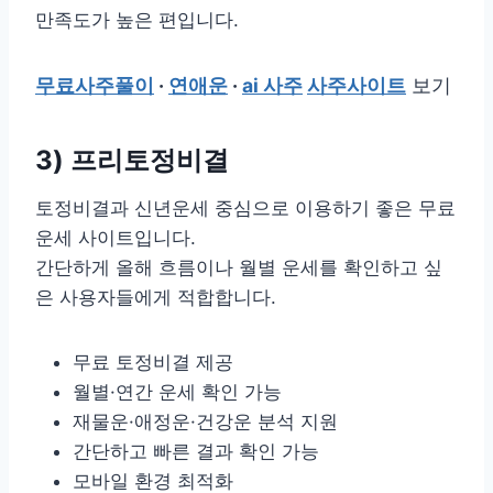
만족도가 높은 편입니다.
무료사주풀이
·
연애운
·
ai 사주
사주사이트
보기
3) 프리토정비결
토정비결과 신년운세 중심으로 이용하기 좋은 무료
운세 사이트입니다.
간단하게 올해 흐름이나 월별 운세를 확인하고 싶
은 사용자들에게 적합합니다.
무료 토정비결 제공
월별·연간 운세 확인 가능
재물운·애정운·건강운 분석 지원
간단하고 빠른 결과 확인 가능
모바일 환경 최적화