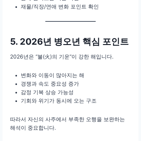
재물/직장/연애 변화 포인트 확인
5. 2026년 병오년 핵심 포인트
2026년은 “불(火)의 기운”이 강한 해입니다.
변화와 이동이 많아지는 해
경쟁과 속도 중요성 증가
감정 기복 상승 가능성
기회와 위기가 동시에 오는 구조
따라서 자신의 사주에서 부족한 오행을 보완하는
해석이 중요합니다.