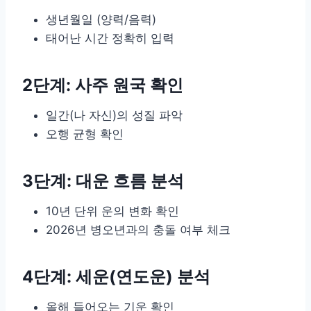
생년월일 (양력/음력)
태어난 시간 정확히 입력
2단계: 사주 원국 확인
일간(나 자신)의 성질 파악
오행 균형 확인
3단계: 대운 흐름 분석
10년 단위 운의 변화 확인
2026년 병오년과의 충돌 여부 체크
4단계: 세운(연도운) 분석
올해 들어오는 기운 확인