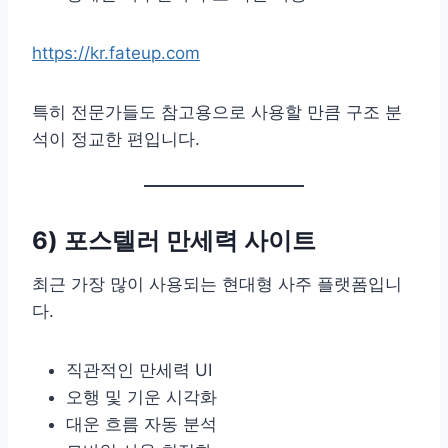
https://kr.fateup.com
특히 전문가들도 참고용으로 사용할 만큼 구조 분
석이 정교한 편입니다.
6) 포스텔러 만세력 사이트
최근 가장 많이 사용되는 현대형 사주 플랫폼입니
다.
직관적인 만세력 UI
오행 및 기운 시각화
대운 흐름 자동 분석