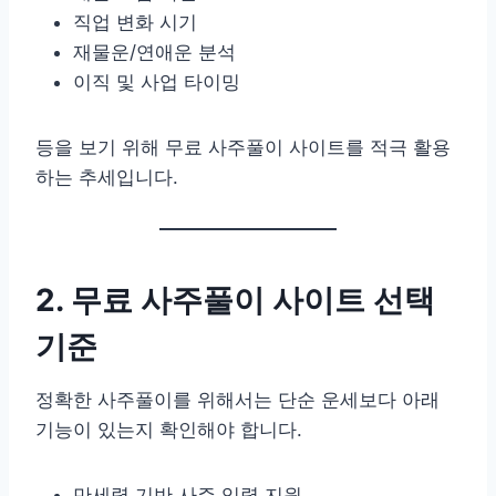
직업 변화 시기
재물운/연애운 분석
이직 및 사업 타이밍
등을 보기 위해 무료 사주풀이 사이트를 적극 활용
하는 추세입니다.
2. 무료 사주풀이 사이트 선택
기준
정확한 사주풀이를 위해서는 단순 운세보다 아래
기능이 있는지 확인해야 합니다.
만세력 기반 사주 입력 지원