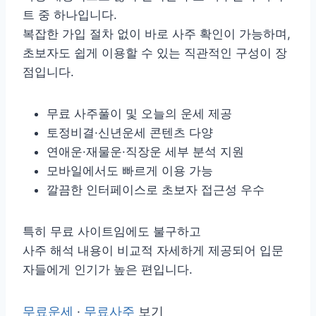
트 중 하나입니다.
복잡한 가입 절차 없이 바로 사주 확인이 가능하며,
초보자도 쉽게 이용할 수 있는 직관적인 구성이 장
점입니다.
무료 사주풀이 및 오늘의 운세 제공
토정비결·신년운세 콘텐츠 다양
연애운·재물운·직장운 세부 분석 지원
모바일에서도 빠르게 이용 가능
깔끔한 인터페이스로 초보자 접근성 우수
특히 무료 사이트임에도 불구하고
사주 해석 내용이 비교적 자세하게 제공되어 입문
자들에게 인기가 높은 편입니다.
무료운세
·
무료사주
보기